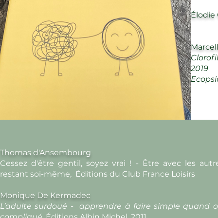
Élodie
Marcel
Clorofi
2019
Ecopsi
Thomas d'Ansembourg
Cessez d'être gentil, soyez vrai ! - Être avec les aut
restant soi-même, Éditions du Club France Loisirs
Monique De Kermadec
L’adulte surdoué - apprendre à faire simple quand o
compliqué
, Éditions Albin Michel, 2011