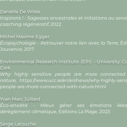
Daniëlle De Wilde
Inspirons ! - Sagesses ancestrales et initiations au serv
coaching régénératif,
2022
Michel Maxime Egger
Écopsychologie - Retrouver notre lien avec la Terre
, É
Jouvence, 2017
Environmental Research Institute (ERI) - University C
Cork
Why highly sensitive people are more connected
nature,
https://www.ucc.ie/en/eri/news/why-highly-sens
people-are-more-connected-with-nature.html
Yvan Marc Juillard
Éco-anxiété - Mieux gérer ses émotions lié
dérèglement climatique,
Éditions La Plage, 2023
Serge Latouche