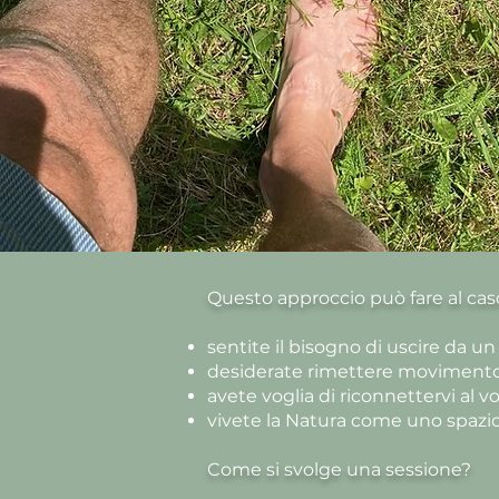
Questo approccio può fare al caso
sentite il bisogno di uscire da u
desiderate rimettere movimento in
avete voglia di riconnettervi al vo
vivete la Natura come uno spazio 
Come si svolge una sessione?