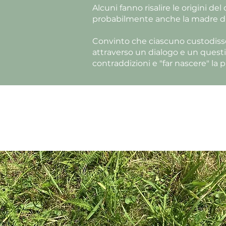
Alcuni fanno risalire le origini de
probabilmente anche la madre di
Convinto che ciascuno custodisse 
attraverso un dialogo e un questio
contraddizioni e "far nascere" la p