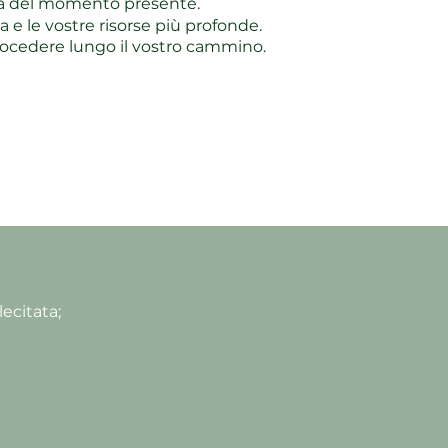
za del momento presente.
a e le vostre risorse più profonde.
rocedere lungo il vostro cammino.
ecitata;