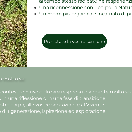
al tempo stesso radicat
nell'esperien
Ə
Una riconnessione con il corpo, la Natur
Un modo più organico e incarnato di p
Prenotate la vostra sessione
 vostro se:
n contesto chiuso o di dare respiro a una mente molto soll
 una riflessione o in una fase di transizione;
stro corpo, alle vostre sensazioni e al Vivente;
di rigenerazione, ispirazione ed esplorazione.