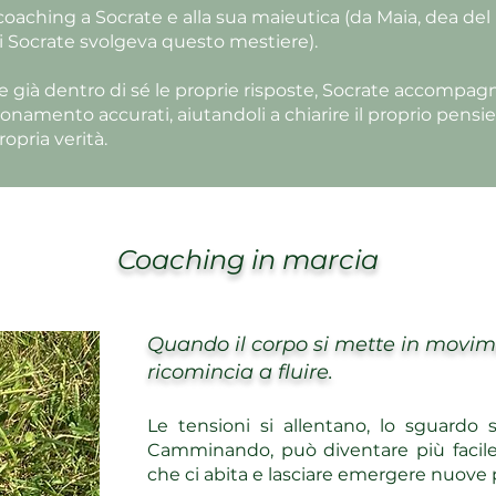
l coaching a Socrate e alla sua maieutica (da Maia, dea del 
 Socrate svolgeva questo mestiere).
già dentro di sé le proprie risposte, Socrate accompagna
namento accurati, aiutandoli a chiarire il proprio pensie
ropria verità.
Coaching in marcia
Quando il corpo si mette in movim
ricomincia a fluire.
Le tensioni si allentano, lo sguardo s
Camminando, può diventare più facile 
che ci abita e lasciare emergere nuove 